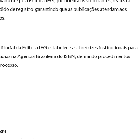
amente pela Editora IFG, que orienta os solicitantes, realiza a
ido de registro, garantindo que as publicações atendam aos
os.
torial da Editora IFG estabelece as diretrizes institucionais para
 Goiás na Agência Brasileira do ISBN, definindo procedimentos,
processo.
SBN