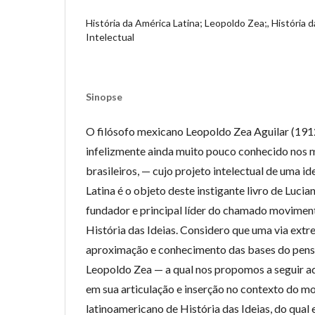
História da América Latina; Leopoldo Zea;, História d
Intelectual
Sinopse
O filósofo mexicano Leopoldo Zea Aguilar (191
infelizmente ainda muito pouco conhecido nos m
brasileiros, — cujo projeto intelectual de uma i
Latina é o objeto deste instigante livro de Lucia
fundador e principal líder do chamado movimen
História das Ideias. Considero que uma via extr
aproximação e conhecimento das bases do pens
Leopoldo Zea — a qual nos propomos a seguir aq
em sua articulação e inserção no contexto do m
latinoamericano de História das Ideias, do qual e