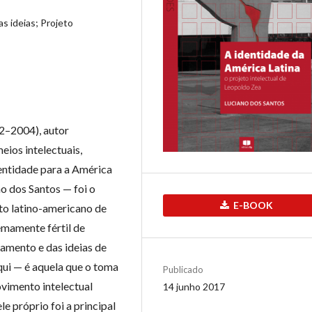
as ideias; Projeto
2–2004), autor
eios intelectuais,
dentidade para a América
no dos Santos — foi o
E-BOOK
to latino-americano de
emamente fértil de
amento e das ideias de
ui — é aquela que o toma
Publicado
ovimento intelectual
14 junho 2017
le próprio foi a principal