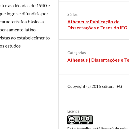
ntre as décadas de 1940 e
ue logo se difundiria por
Séries
aracterística básica a
Atheneus: Publicação de
Dissertações e Teses do IFG
o pensamento latino-
istas ao estabelecimento
dos estudos
Categorias
Atheneus | Dissertações e T
Copyright (c) 2016 Editora IFG
Licença
Este trabalho está licenciado sob